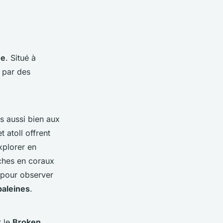
ée
. Situé à
s par des
s aussi bien aux
 atoll offrent
xplorer en
iches en coraux
e pour observer
baleines
.
 le
Broken