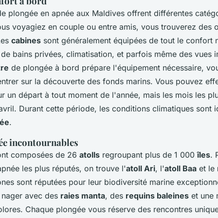
nfort à bord
e plongée en apnée aux Maldives offrent différentes catég
ous voyagiez en couple ou entre amis, vous trouverez des 
Les
cabines
sont généralement équipées de tout le confort né
 de bains privées, climatisation, et parfois même des vues 
tre
de plongée à bord prépare l'équipement nécessaire, vo
ntrer sur la découverte des fonds marins. Vous pouvez eff
r un départ à tout moment de l'année, mais les mois les pl
ril. Durant cette période, les conditions climatiques sont i
née
.
gée incontournables
nt composées de 26
atolls
regroupant plus de 1 000
îles
. 
pnée les plus réputés, on trouve l'
atoll Ari
, l'
atoll Baa
et le
ones sont réputées pour leur biodiversité marine exceptionn
e nager avec des
raies manta
, des
requins baleines
et une 
olores. Chaque plongée vous réserve des rencontres unique