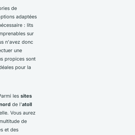
ories de
options adaptées
cessaire : lits
imprenables sur
us n'avez donc
ectuer une
us propices sont
déales pour la
Parmi les
sites
nord
de l'
atoll
elle. Vous aurez
multitude de
s et des