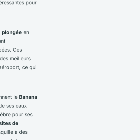
téressantes pour
e plongée
en
ent
pées. Ces
 des meilleurs
aéroport, ce qui
nent le
Banana
 de ses eaux
lèbre pour ses
sites de
quille à des