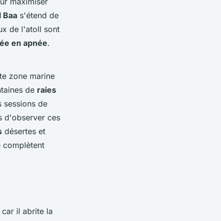
our maximiser
l Baa
s'étend de
 de l'atoll sont
ée en apnée
.
tte zone marine
ntaines de
raies
 sessions de
s d'observer ces
s
désertes et
e complètent
, car il abrite la