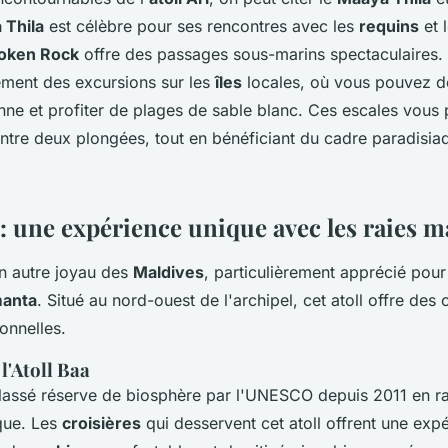
 Thila
est célèbre pour ses rencontres avec les
requins
et l
oken Rock
offre des passages sous-marins spectaculaires.
ment des excursions sur les
îles
locales, où vous pouvez dé
nne et profiter de plages de sable blanc. Ces escales vous
ntre deux plongées, tout en bénéficiant du cadre paradisia
 : une expérience unique avec les raies 
n autre joyau des
Maldives
, particulièrement apprécié pour
manta
. Situé au nord-ouest de l'archipel, cet atoll offre des
onnelles.
 l'Atoll Baa
lassé réserve de biosphère par l'UNESCO depuis 2011 en ra
ique. Les
croisières
qui desservent cet atoll offrent une exp