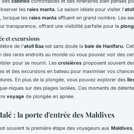
c des
cabines
confortables et des itinéraires bien pensés p
observer les
raies manta
. La saison idéale pour visiter l'
atol
 lorsque les
raies manta
affluent en grand nombre. Les eaux
ur transparence, offrant une visibilité parfaite pour la
plong
ée et excursions
élèbre de l'
atoll Baa
est sans doute la
baie de Hanifaru
. Ce
un des rares endroits au monde où vous pouvez voir des ce
bler pour se nourrir. Les
croisières
proposent souvent des
es et des excursions en bateau pour maximiser vos chance
atures. En plus de la plongée, vous pouvez explorer des
île
que-niques sur des plages isolées. Ces moments de détent
tre
voyage
de plongée en apnée.
Malé : la porte d'entrée des Maldives
st souvent la première étape des voyageurs aux
Maldives