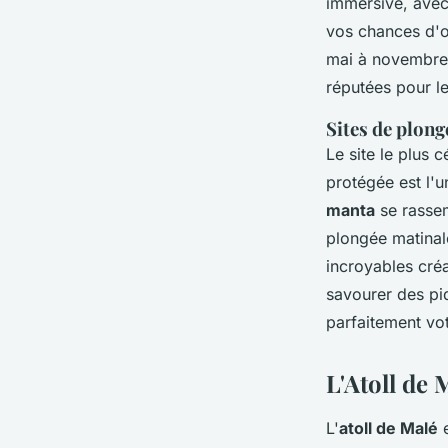
immersive, ave
vos chances d'
mai à novembre,
réputées pour le
Sites de plong
Le site le plus c
protégée est l'
manta
se rassem
plongée matinal
incroyables cré
savourer des pi
parfaitement vo
L'Atoll de 
L'
atoll de Malé
e