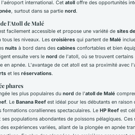
 l'aéroport international. Cet
atoll
offre des opportunités in
apnée
, surtout dans sa partie
nord
.
de l'Atoll de Malé
st facilement accessible et propose une variété de
sites d
 tous les niveaux. Les
croisières
qui partent de
Malé
inclu
es
nuits
à bord dans des
cabines
confortables et bien équi
rigent ensuite vers le
nord
de l'atoll, où se trouvent certains
 en apnée. L'avantage de cet atoll est sa proximité avec l'
rts
et les
réservations
.
ée phares
ongée les plus populaires du
nord
de l'
atoll de Malé
compren
eef
. Le
Banana Reef
est idéal pour les débutants en raison
s formations coralliennes spectaculaires. Le
HP Reef
est cé
et ses populations abondantes de poissons pélagiques. Ces
 des expériences variées, allant de la plongée en apnée tran