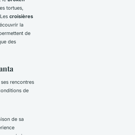
es tortues,
 Les
croisières
couvrir la
 permettent de
que des
manta
 ses rencontres
 conditions de
ison de sa
érience