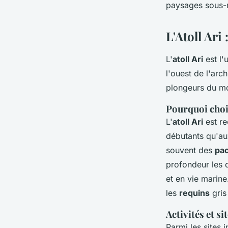
paysages sous-m
L'Atoll Ari
L'
atoll Ari
est l'
l'ouest de l'arc
plongeurs du mo
Pourquoi chois
L'
atoll Ari
est re
débutants qu'au
souvent des
pa
profondeur les d
et en vie marine
les
requins
gris
Activités et s
Parmi les sites 