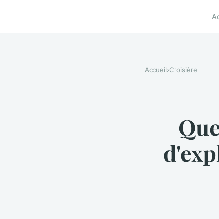
A
Accueil
›
Croisière
Que
d'exp