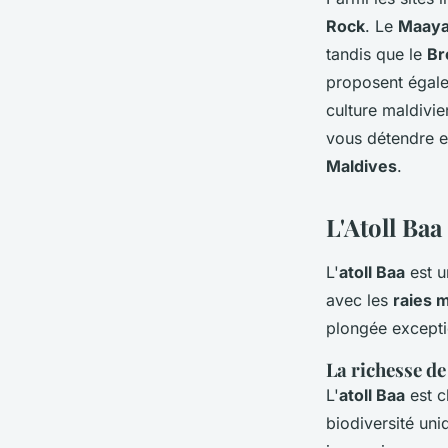
Rock
. Le
Maaya
tandis que le
Br
proposent égale
culture maldivie
vous détendre e
Maldives
.
L'Atoll Baa
L'
atoll Baa
est u
avec les
raies 
plongée excepti
La richesse de
L'
atoll Baa
est c
biodiversité un