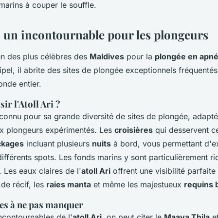
arins à couper le souffle.
 : un incontournable pour les plongeurs
un des plus célèbres des
Maldives
pour la
plongée en apn
hipel, il abrite des sites de plongée exceptionnels fréquenté
nde entier.
ir l'Atoll Ari ?
connu pour sa grande diversité de sites de plongée, adapté
x plongeurs expérimentés. Les
croisières
qui desservent cet
ckages
incluant plusieurs
nuits
à bord, vous permettant d'e
ifférents spots. Les fonds marins y sont particulièrement r
. Les eaux claires de l'
atoll Ari
offrent une visibilité parfait
 de récif, les
raies manta
et même les majestueux
requins 
ites à ne pas manquer
incontournables de l'
atoll Ari
, on peut citer le
Maaya Thila
et