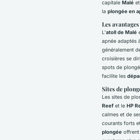
capitale
Malé
et
la
plongée en 
Les avantages 
L'
atoll de Malé
e
apnée adaptés à
généralement d
croisières se di
spots de plongée
facilite les
dépa
Sites de plong
Les sites de pl
Reef
et le
HP R
calmes et de se
courants forts 
plongée
offrent