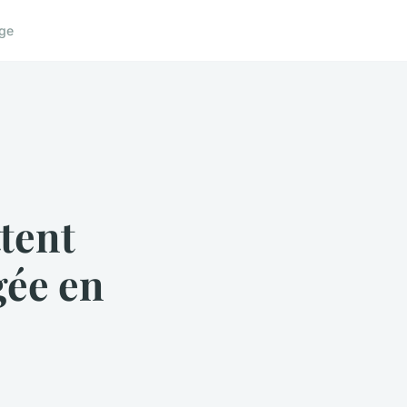
ge
tent
gée en