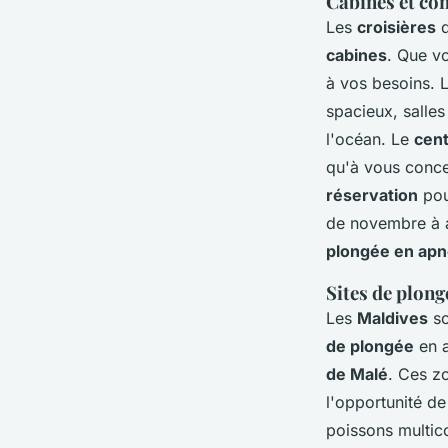
Cabines et co
Les
croisières
d
cabines
. Que v
à vos besoins. 
spacieux, salles
l'océan. Le
cen
qu'à vous conce
réservation
pou
de novembre à av
plongée en ap
Sites de plon
Les
Maldives
so
de plongée
en a
de Malé
. Ces z
l'opportunité d
poissons multic