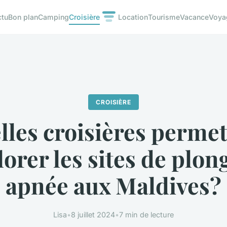
ctu
Bon plan
Camping
Croisière
Location
Tourisme
Vacance
Voya
CROISIÈRE
lles croisières permet
lorer les sites de plon
apnée aux Maldives?
Lisa
•
8 juillet 2024
•
7 min de lecture