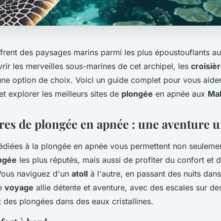
frent des paysages marins parmi les plus époustouflants a
ir les merveilles sous-marines de cet archipel, les
croisiè
ne option de choix. Voici un guide complet pour vous aider 
 et explorer les meilleurs sites de
plongée
en apnée aux
Mal
ères de plongée en apnée : une aventure 
dédiées à la plongée en apnée vous permettent non seuleme
ongée
les plus réputés, mais aussi de profiter du confort et 
 Vous naviguez d'un
atoll
à l'autre, en passant des nuits dan
Ce
voyage
allie détente et aventure, avec des escales sur d
 des plongées dans des eaux cristallines.