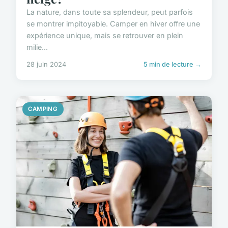
La nature, dans toute sa splendeur, peut parfois
se montrer impitoyable. Camper en hiver offre une
expérience unique, mais se retrouver en plein
milie...
28 juin 2024
5 min de lecture →
CAMPING