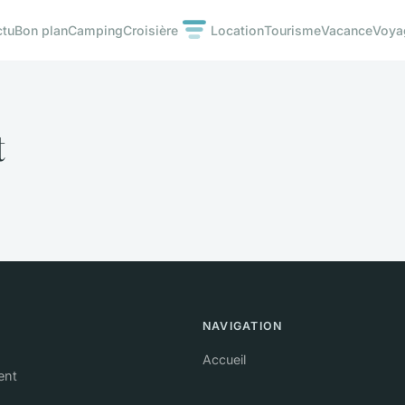
ctu
Bon plan
Camping
Croisière
Location
Tourisme
Vacance
Voya
t
NAVIGATION
Accueil
ent