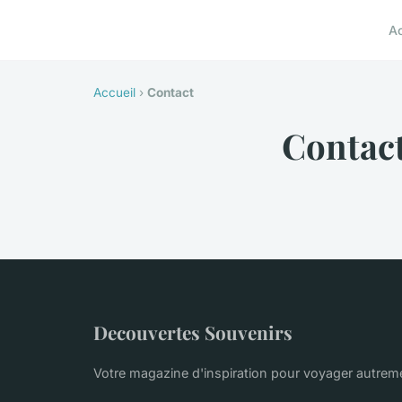
A
Accueil
›
Contact
Contac
Decouvertes Souvenirs
Votre magazine d'inspiration pour voyager autrem